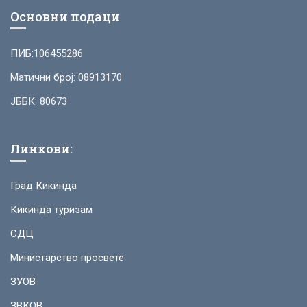
Основни подаци
ПИБ:106455286
Матични број: 08913170
ЈББК: 80673
Линкови:
Град Кикинда
Кикинда туризам
СДЦ
Министарство просвете
ЗУОВ
ЗВКОВ