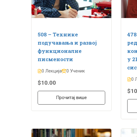
508 – Технике
478
подучавања и развој
ре
функционалне
ко
писмености
у 2
сис
0 Лекција
0 Ученик
0 
$10.00
$10
Прочитај више