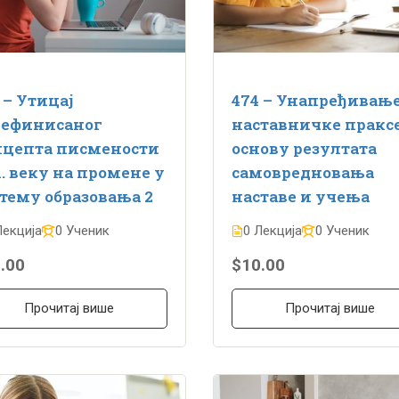
 – Утицај
474 – Унапређивањ
дефинисаног
наставничке праксе
нцепта писмености
основу резултата
1. веку на промене у
самовредновања
тему образовања 2
наставе и учења
Лекција
0 Ученик
0 Лекција
0 Ученик
.00
$10.00
Прочитај више
Прочитај више