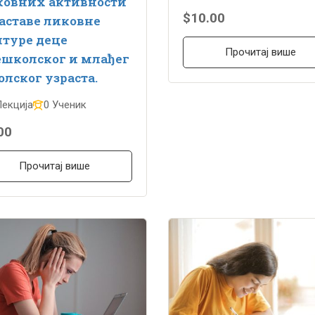
ковних активности
$10.00
аставе ликовне
туре деце
Прочитај више
школског и млађег
лског узраста.
Лекција
0 Ученик
00
Прочитај више