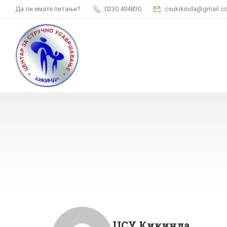
Да ли имате питање?
0230 404830
csukikinda@gmail.c
ЦСУ Кикинда