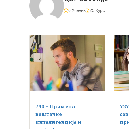
0 Ученик
25 Курс
743 – Примена
727
вештачке
са
интелигенције и
при