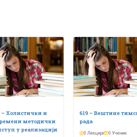
 – Холистички и
619 – Вештине тимс
времени методички
рада
ступ у реализацији
0 Лекција
0 Ученик