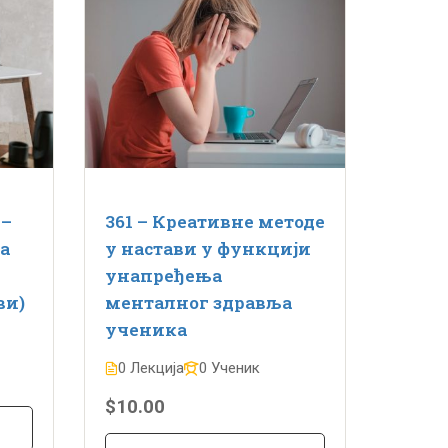
 –
361 – Креативне методе
а
у настави у функцији
унапређења
ви)
менталног здравља
ученика
0 Лекција
0 Ученик
$10.00