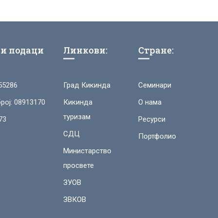
и подаци
Линкови:
Стране:
55286
Град Кикинда
Семинари
рој: 08913170
Кикинда
О нама
туризам
73
Ресурси
СДЦ
Портфолио
Министарство
просвете
ЗУОВ
ЗВКОВ