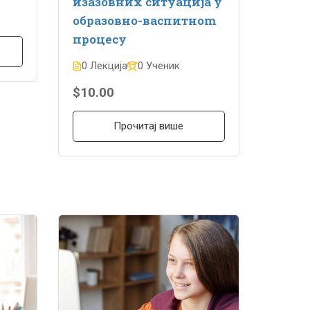
изазовних ситуација у
образовно-васпитноm
процесу
0 Лекција
0 Ученик
$10.00
Прочитај више