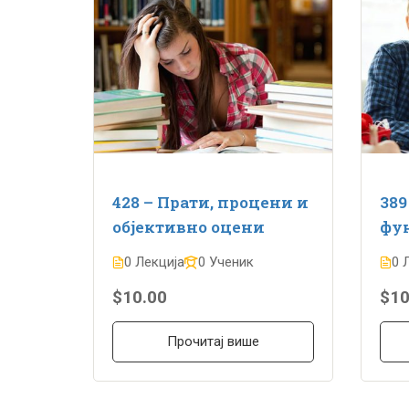
428 – Прати, процени и
389
објективно оцени
фу
0 Лекција
0 Ученик
0 
$10.00
$10
Прочитај више