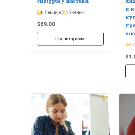
chatgptа у настави
ли
и н
0 Лекција
0 Ученик
кул
$69.00
пре
шко
Прочитај више
0 
$1.