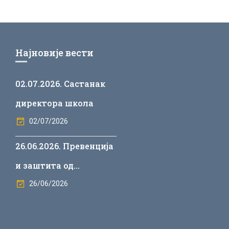
Најновије вести
02.07.2026. Састанак
директора школа
02/07/2026
26.06.2026. Превенција
и заштита од
дискриминације у
26/06/2026
васпитно-образовним
установама