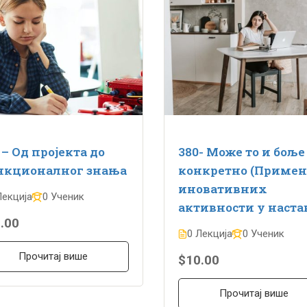
 – Од пројекта до
380- Може то и боље
нкционалног знања
конкретно (Примен
иновативних
Лекција
0 Ученик
активности у наста
.00
0 Лекција
0 Ученик
Прочитај више
$10.00
Прочитај више