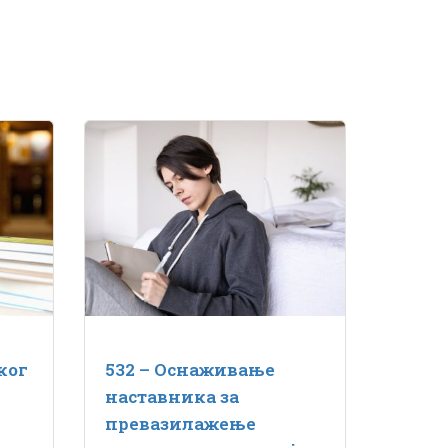
ког
532 – Оснаживање
наставника за
превазилажење