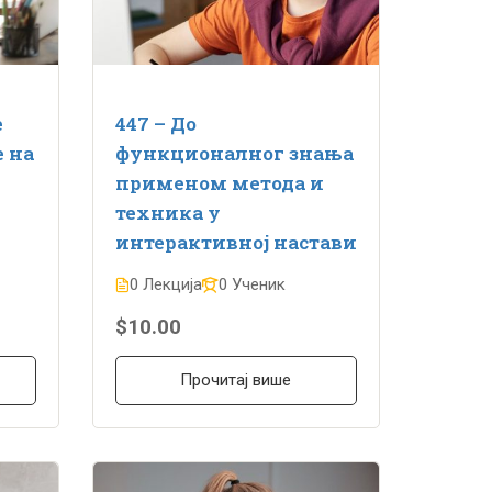
e
447 – До
 на
функционалног знања
применом метода и
техника у
интерактивној настави
0 Лекција
0 Ученик
$10.00
Прочитај више