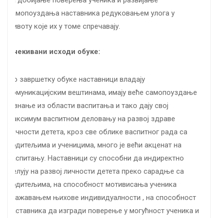
за добијање поверења ученика и развијање
самопоуздања наставника редуковањем улога у
животу које их у томе спречавају.
Очекивани исходи обуке:
По завршетку обуке наставници владаjу
комуникацијским вештинама, имају веће самопоуздање
и знање из области васпитања и тако дају свој
максимум васпитном деловању на развој здраве
личности детета, кроз све облике васпитног рада са
родитељима и ученицима, много је већи акценат на
васпитању. Наставници су способни да индиректно
делују на развој личности детета преко сарадње са
родитељима, на способност мотивисања ученика
уважавањем њихове индивидуалности , на способност
наставника да изгради поверење у могућност ученика и