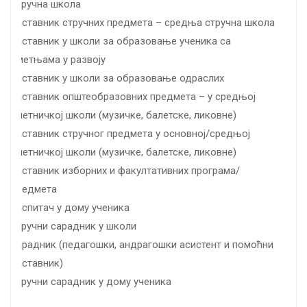
стручна школа
наставник стручних предмета – средња стручна школа
наставник у школи за образовање ученика са
сметњама у развоју
наставник у школи за образовање одраслих
наставник општеобразовних предмета – у средњој
уметничкој школи (музичке, балетске, ликовне)
наставник стручног предмета у основној/средњој
уметничкој школи (музичке, балетске, ликовне)
наставник изборних и факултативних програма/
предмета
васпитач у дому ученика
стручни сарадник у школи
сарадник (педагошки, андрагошки асистент и помоћни
наставник)
стручни сарадник у дому ученика