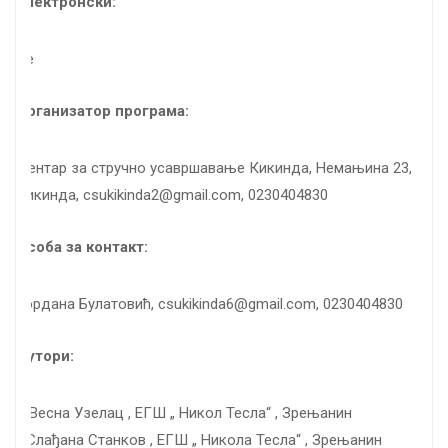
Електронски:
Не
Организатор програма:
Центар за стручно усавршавање Кикинда, Немањина 23,
Кикинда, csukikinda2@gmail.com, 0230404830
Особа за контакт:
Гордана Булатовић, csukikinda6@gmail.com, 0230404830
Аутори:
– Весна Узелац , ЕГШ „ Никол Тесла“ , Зрењанин
/ Слађана Станков , ЕГШ „ Никола Тесла“ , Зрењанин