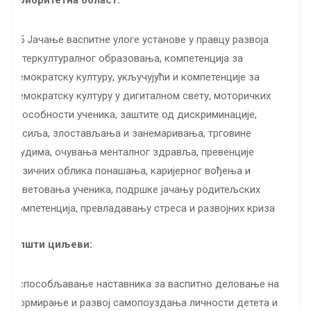
Приоритетна област:
П5 Јачање васпитне улоге установе у правцу развоја
интеркултуралног образовања, компетенција за
демократску културу, укључујући и компетенције за
демократску културу у дигиталном свету, моторичких
способности ученика, заштите од дискриминације,
насиља, злостављања и занемаривања, трговине
људима, очувања менталног здравља, превенције
ризичних облика понашања, каријерног вођења и
саветовања ученика, подршке јачању родитељских
компетенција, превладавању стреса и развојних криза
Општи циљеви:
Оспособљавање наставника за васпитно деловање на
формирање и развој самопоуздања личности детета и