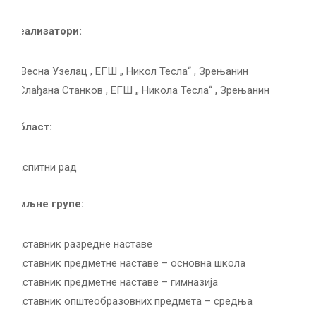
Реализатори:
– Весна Узелац , ЕГШ „ Никол Тесла“ , Зрењанин
/ Слађана Станков , ЕГШ „ Никола Тесла“ , Зрењанин
Област:
васпитни рад
Циљне групе:
наставник разредне наставе
наставник предметне наставе – основна школа
наставник предметне наставе – гимназија
наставник општеобразовних предмета – средња