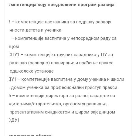
Компетенција коју предложени програм развија:
Н3 – компетенције наставника за подршку развоју
личности детета и ученика
В1 – компетенције васпитача у непосредном раду са
децом
ССПУ1 – компетенције стручних сарадника у ПУ за
стратешко (развојно) планирање и праћење праксе
предшколске установе
ВДУ1 – компетенције васпитача у дому ученика и школи
са домом ученика за професионални приступ пракси
Д5 – компетенције директора за развој сарадње са
родитељима/старатељима, органом управљања,
репрезентативним синдикатом и широм заједницом
ССДУ1