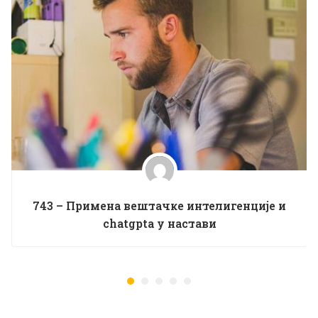
743 – Примена вештачке интелигенције и
chatgptа у настави