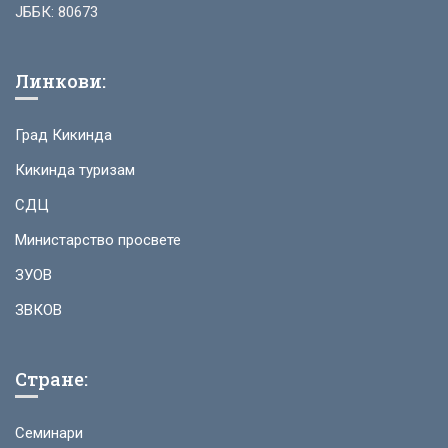
ЈББК: 80673
Линкови:
Град Кикинда
Кикинда туризам
СДЦ
Министарство просвете
ЗУОВ
ЗВКОВ
Стране:
Семинари