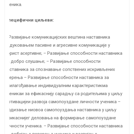
ученика.
Специфични циљеви:
– Развијање комуникацијских вештина наставника
редуковањем пасивне и агресивне комуникације у
корист асертивне; – Развијање способности наставника
за добро слушање; – Развијање способности
наставника за спознавање сопствених искривљених
уверења – Развијање способности наставника за
прилагођавање индивидуалним карактеристикма
ученикаи за ефикаснију сарадњу са родитељима у циљу
мотивацијеи развоја самопоуздане личности ученика –
Подизање ниовоа самопоуздања наставника у циљу
ефикаснијег деловања на формирање самопоуздане
личности ученика. – Развијање способности наставника