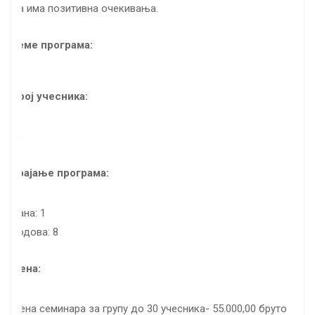
да има позитивна очекивања.
Теме програма:
Број учесника:
30
Трајање програма:
дана: 1
бодова: 8
Цена:
Цена семинара за групу до 30 учесника- 55.000,00 бруто