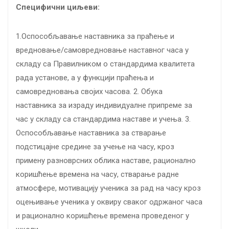
Специфични циљеви:
1.Оспособљавање наставника за праћење и
вредновање/самовредновање наставног часа у
складу са Правилником о стандардима квалитета
рада установе, а у функцији праћења и
самовредновања својих часова. 2. Обука
наставника за израду индивидуалне припреме за
час у складу са стандардима наставе и учења. 3.
Оспособљавање наставника за стварање
подстицајне средине за учење на часу, кроз
примену разноврсних облика наставе, рационално
коришћење времена на часу, стварање радне
атмосфере, мотивацију ученика за рад на часу кроз
оцењивање ученика у оквиру сваког одржаног часа
и рационално коришћење времена проведеног у