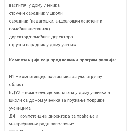
васпитач у дому ученика
стручни сарадник у школи
сарадник (педагошки, андрагошки асистент и
помоћни наставник)
директор/помоћник директора
стручни сарадник у дому ученика
Компетенција коју предложени програм развија:
Н1 – компетенције наставника за уже стручну
област
ВДУ2 – компетенције васпитача у дому ученика и
школи са домом ученика за пружање подршке
ученицима
Д4 – компетенције директора за праћење и
унапређивање рада запослених