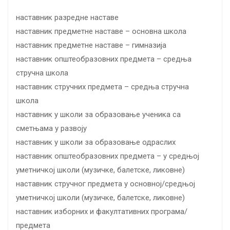
наставник разредне наставе
наставник предметне наставе – основна школа
наставник предметне наставе – гимназија
наставник општеобразовних предмета – средња
стручна школа
наставник стручних предмета – средња стручна
школа
наставник у школи за образовање ученика са
сметњама у развоју
наставник у школи за образовање одраслих
наставник општеобразовних предмета – у средњој
уметничкој школи (музичке, балетске, ликовне)
наставник стручног предмета у основној/средњој
уметничкој школи (музичке, балетске, ликовне)
наставник изборних и факултативних програма/
предмета