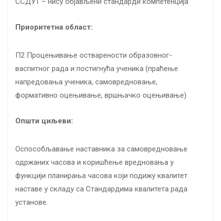
ССДУ1 – нису објављени стандарди компетенција
Приоритетна област:
П2 Процењивање остварености образовног-
васпитног рада и постигнућа ученика (праћење
напредовања ученика, самовредновање,
формативно оцењивање, вршњачко оцењивање)
Општи циљеви:
Оспособљавање наставника за самовредновање
одржаних часова и коришћење вредновања у
функцији планирања часова који подижу квалитет
наставе у складу са Стандардима квалитета рада
установе.