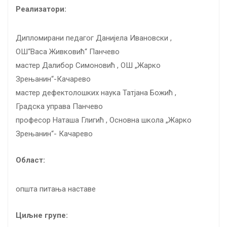
Реализатори:
Дипломирани педагог Данијела Ивановски ,
ОШ“Васа Живковић“ Панчево
мастер Далибор Симоновић , ОШ „Жарко
Зрењанин“-Качарево
мастер дефектолошких наука Татјана Божић ,
Градска управа Панчево
професор Наташа Глигић , Основна школа „Жарко
Зрењанин“- Качарево
Област:
општа питања наставе
Циљне групе: