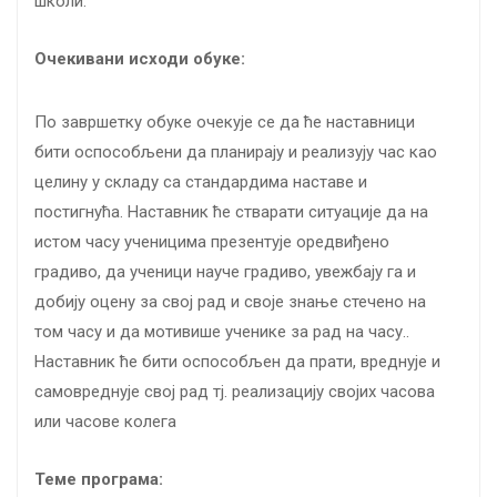
школи.
Очекивани исходи обуке:
По завршетку обуке очекује се да ће наставници
бити оспособљени да планирају и реализују час као
целину у складу са стандардима наставе и
постигнућа. Наставник ће стварати ситуације да на
истом часу ученицима презентује оредвиђено
градиво, да ученици науче градиво, увежбају га и
добију оцену за свој рад и своје знање стечено на
том часу и да мотивише ученике за рад на часу..
Наставник ће бити оспособљен да прати, вреднује и
самовреднује свој рад тј. реализацију својих часова
или часове колега
Теме програма: