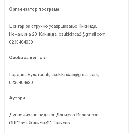
Организатор програма:
Центар за стручно усавршавање Кикинда,
Немањина 23, Кикинда, csukikinda2@gmail.com,
0230404830
Особа за контакт:
Гордана Булатовић, csukikinda6@gmail.com,
0230404830
Аутори:
Дипломирани педагог Данијела Ивановски ,
ОШ“Васа Живковић“ Панчево