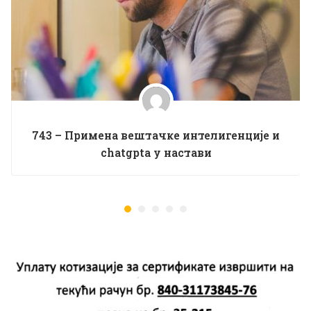
743 – Примена вештачке интелигенције и
chatgptа у настави