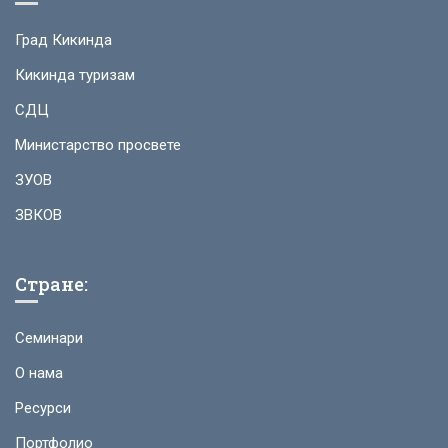
Град Кикинда
Кикинда туризам
СДЦ
Министарство просвете
ЗУОВ
ЗВКОВ
Стране:
Семинари
О нама
Ресурси
Портфолио