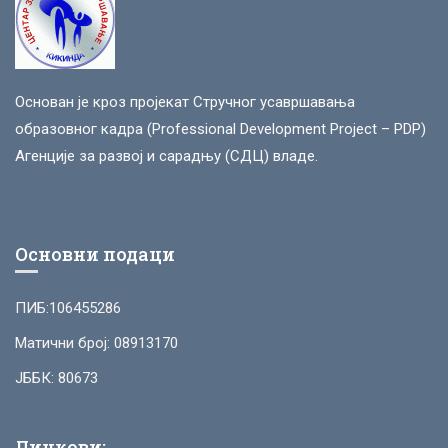
Основан је кроз пројекат Стручног усавршавања
образовног кадра (Professional Development Project – PDP)
Агенције за развој и сарадњу (СДЦ) владе.
Основни подаци
ПИБ:106455286
Матични број: 08913170
ЈББК: 80673
Линкови: