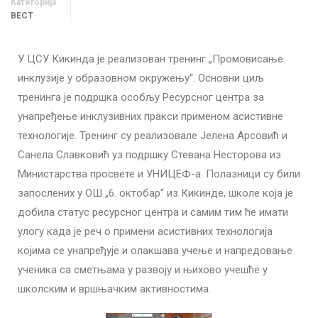
Категорија
ВЕСТ
У ЦСУ Кикинда је реализован тренинг „Промовисање
инклузије у образовном окружењу“. Основни циљ
тренинга је подршка особљу Ресурсног центра за
унапређење инклузивних пракси применом асистивне
технологије. Тренинг су реализовале Јелена Арсовић и
Санела Славковић уз подршку Стевана Несторова из
Министарства просвете и УНИЦЕФ-а. Полазници су били
запослених у ОШ „6. октобар“ из Кикинде, школе која је
добила статус ресурсног центра и самим тим ће имати
улогу када је реч о примени асистивних технологија
којима се унапређује и олакшава учење и напредовање
ученика са сметњама у развоју и њихово учешће у
школским и вршњачким активностима.