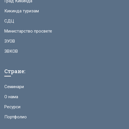
Град Кикинда
Кикинда туризам
СДЦ
Министарство просвете
ЗУОВ
ЗВКОВ
Стране:
Семинари
О нама
Ресурси
Портфолио