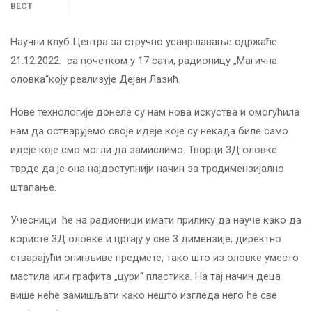
ВЕСТ
Научни клуб Центра за стручно усавршавање одржаће
21.12.2022. са почетком у 17 сати, радионицу „Магична
оловка“коју реализује Дејан Лазић.
Нове технологије донеле су нам нова искуства и омогућила
нам да остварујемо своје идеје које су некада биле само
идеје које смо могли да замислимо. Творци 3Д оловке
тврде да је она најдоступнији начин за тродимензијално
штапање.
Учесници ће на радионици имати прилику да науче како да
користе 3Д оловке и цртају у све 3 димензије, директно
стварајући опипљиве предмете, тако што из оловке уместо
мастила или графита „цури“ пластика. На тај начин деца
више неће замишљати како нешто изгледа него ће све