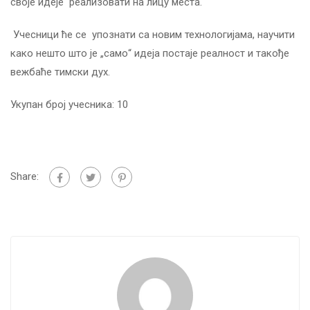
своје идеје реализовати на лицу места.
Учесници ће се упознати са новим технологијама, научити
како нешто што је „само“ идеја постаје реалност и такође
вежбаће тимски дух.
Укупан број учесника: 10
Share: