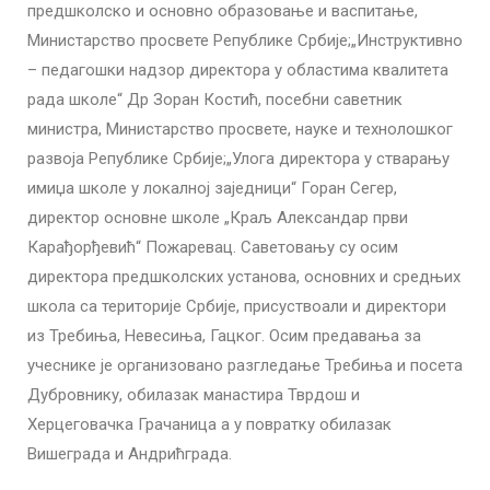
предшколско и основно образовање и васпитање,
Министарство просвете Републике Србије;„Инструктивно
– педагошки надзор директора у областима квалитета
рада школе“ Др Зоран Костић, посебни саветник
министра, Министарство просвете, науке и технолошког
развоја Републике Србије;„Улога директора у стварању
имиџа школе у локалној заједници“ Горан Сегер,
директор основне школе „Краљ Александар први
Карађорђевић“ Пожаревац. Саветовању су осим
директора предшколских установа, основних и средњих
школа са територије Србије, присуствоали и директори
из Требиња, Невесиња, Гацког. Осим предавања за
учеснике је организовано разгледање Требиња и посета
Дубровнику, обилазак манастира Тврдош и
Херцеговачка Грачаница а у повратку обилазак
Вишеграда и Андрићграда.