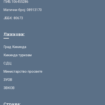
ПИБ:106455286
Матични број: 08913170
ЈББК: 80673
Линкови:
Град Кикинда
Кикинда туризам
СДЦ
Министарство просвете
ЗУОВ
ЗВКОВ
Стране: