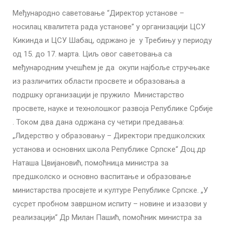
Међународно саветовање “Директор установе –
носилац квалитета рада установе” у организацији ЦСУ
Кикинда и ЦСУ Шабац, одржано је у Требињу у периоду
од 15. до 17. марта. Циљ овог саветовања са
међународним учешћем је да окупи најбоље стручњаке
из различитих области просвете и образовања а
подршку организацији је пружило Министарство
просвете, науке и технолошког развоја Републике Србије
. Током два дана одржана су четири предавања:
„Лидерство у образовању – Директори предшколских
установа и основних школа Републике Српске“ Доц.др
Наташа Цвијановић, помоћница министра за
предшколско и основно васпитање и образовање
министарства просвјете и културе Републике Српске. „У
сусрет пробном завршном испиту – новине и изазови у
реализацији“ Др Милан Пашић, помоћник министра за