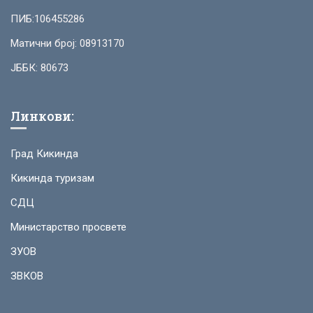
ПИБ:106455286
Матични број: 08913170
ЈББК: 80673
Линкови:
Град Кикинда
Кикинда туризам
СДЦ
Министарство просвете
ЗУОВ
ЗВКОВ