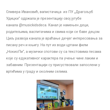
Оливера Ивановић, вапистачица из ПУ „Драгољуб
Удицки“ одржала је презентацију свој јутубе
канала @musickidsdeca. Канал је намењен деци,
родитељима, васпитачима и свима који се баве децом.
Циљ развоја канала је враћање дечјег интересовања за
писану реч и књигу. На пут их води цртани филм
„НокиоПи“, а музички спотови су са текстовима песама
које су едукативног карактера па учење чине лаким и
забавним. Презентацији су присуствовали запослени у
вртићима у граду и околним селима.