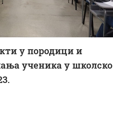
икти у породици и
шања ученика у школск
3.