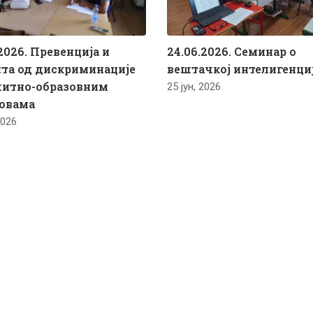
2026. Превенција и
24.06.2026. Семинар о
та од дискриминације
вештачкој интелигенци
питно-образовним
25 јун, 2026
овама
2026