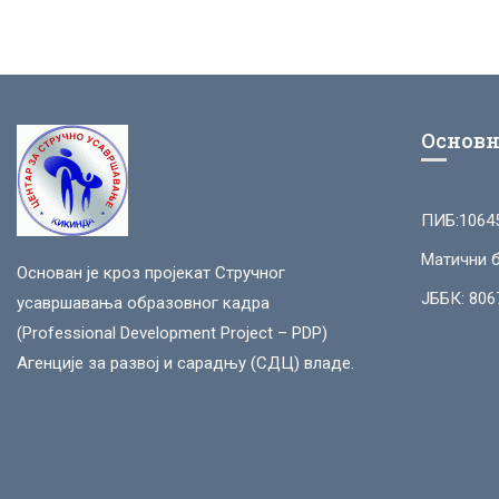
Основн
ПИБ:1064
Матични б
Основан је кроз пројекат Стручног
ЈББК: 806
усавршавања образовног кадра
(Professional Development Project – PDP)
Агенције за развој и сарадњу (СДЦ) владе.