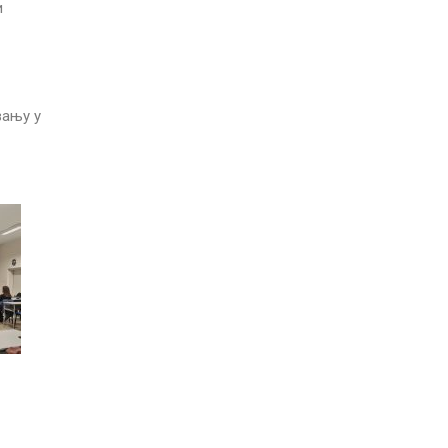
и
вању у