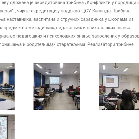
чеву одржана је акредитована трибина „Конфликти у породици 
ењу“ , чију је акредитацију подржао ЦСУ Кикинда. Трибина
а наставника, васпитача и стручних сарадника у школама из
х-предметно методичких, педагошких и психолошких знања
еђивање педагошких и психолошких знања запослених у образо
е понашања и родитељима/ старатељима. Реализатори трибине