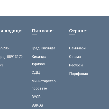
и подаци
Линкови:
Стране:
55286
Град Кикинда
Семинари
рој: 08913170
Кикинда
О нама
туризам
73
Ресурси
СДЦ
Портфолио
Министарство
просвете
ЗУОВ
ЗВКОВ