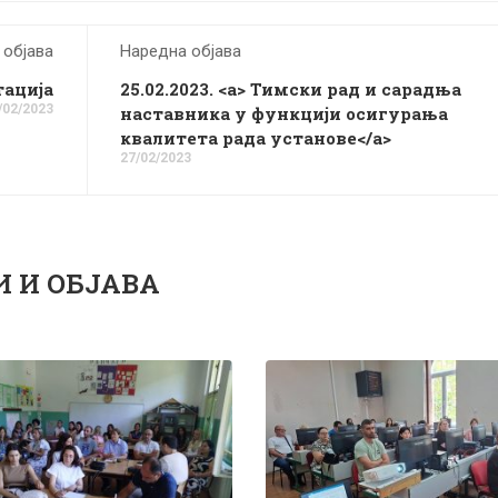
 објава
Наредна објава
тација
25.02.2023. <a> Тимски рад и сарадња
/02/2023
наставника у функцији осигурања
квалитета рада установе</a>
27/02/2023
И И ОБЈАВА