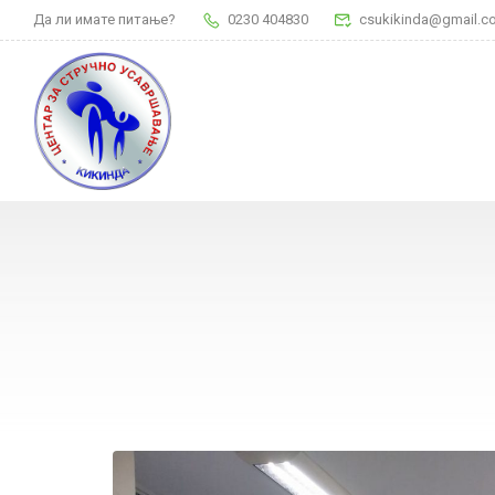
Да ли имате питање?
0230 404830
csukikinda@gmail.c