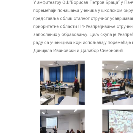
У амфитеатру ОШ“Борисав Петров Браца“ у Пан
поремећаји понашања ученика у школском окруж
представља облик сталног стручног усавршавањ
приоритетне области П4-Унапређивање стручни
запослених у образовању. Циљ скупа је Унапр
раду са ученицима који испољавају поремећај
Данијела Ивановски и Далибор Симоновић.