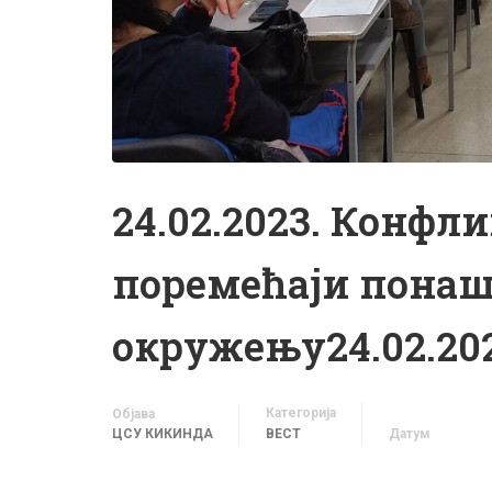
24.02.2023. Конфл
поремећаји пона
окружењу24.02.202
Категорија
Објава
ЦСУ КИКИНДА
ВЕСТ
Датум