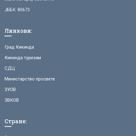
ЈББК: 80673
Линкови:
Град Кикинда
Кикинда туризам
СДЦ
Министарство просвете
ЗУОВ
ЗВКОВ
Стране: