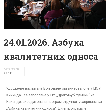
24.01.2026. Азбука
квалитетних односа
Категорија
ВЕСТ
Удружење васпитача Војводине организовало је у ЦСУ
Кикинда, за запослене у ПУ „Драгољуб Удицки“ из
Кикинде, акредитовани програм стручног усавршавања
„Азбука квалитетних односа“. Циљ програма је