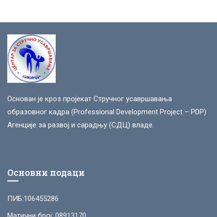
Основан је кроз пројекат Стручног усавршавања
образовног кадра (Professional Development Project – PDP)
Агенције за развој и сарадњу (СДЦ) владе.
Основни подаци
ПИБ:106455286
Матични број: 08913170