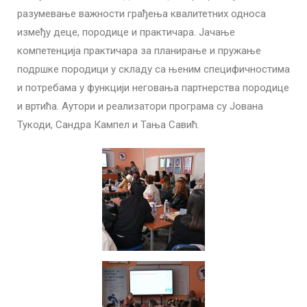
разумевање важности грађења квалитетних односа
између деце, породице и практичара. Јачање
компетенција практичара за планирање и пружање
подршке породици у складу са њеним специфичностима
и потребама у функцији неговања партнерства породице
и вртића. Аутори и реализатори програма су Јована
Тукоди, Сандра Кампел и Тања Савић.