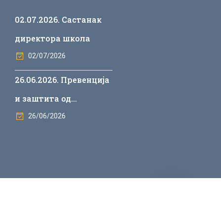
02.07.2026. Састанак
директора школа
02/07/2026
26.06.2026. Превенција
и заштита од
дискриминације у
26/06/2026
васпитно-образовним
установама
ukikinda@gmail.com