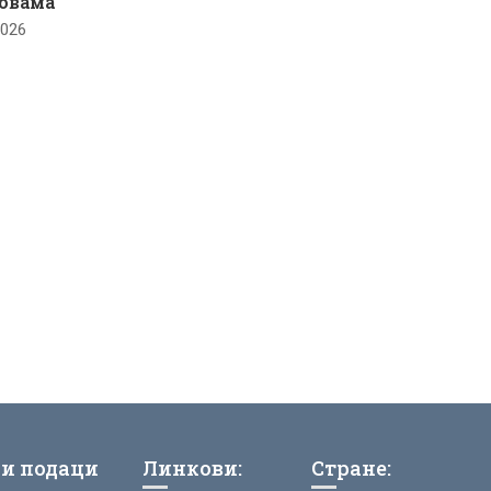
овама
2026
и подаци
Линкови:
Стране: