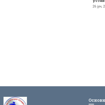
устан
26 јун, 
Основн