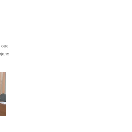
 ове
ојало