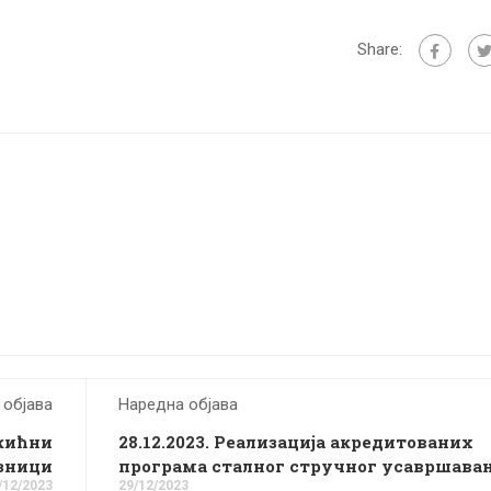
Share:
 објава
Наредна објава
ожићни
28.12.2023. Реализација акредитованих
зници
програма сталног стручног усавршава
/12/2023
29/12/2023