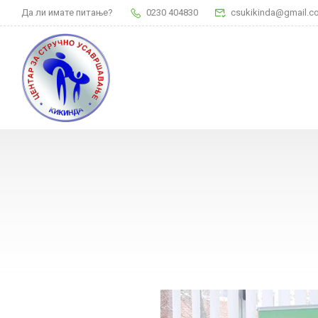
Да ли имате питање?
0230 404830
csukikinda@gmail.c