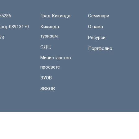
55286
Град Кикинда
Семинари
рој: 08913170
Кикинда
О нама
туризам
73
Ресурси
СДЦ
Портфолио
Министарство
просвете
ЗУОВ
ЗВКОВ
Немањина 23, Кикинда, Србија, 23300
cs