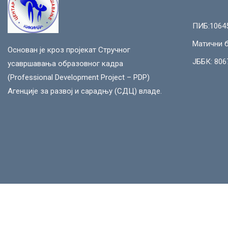
ПИБ:1064
Матични б
Основан је кроз пројекат Стручног
ЈББК: 806
усавршавања образовног кадра
(Professional Development Project – PDP)
Агенције за развој и сарадњу (СДЦ) владе.
0230 404830