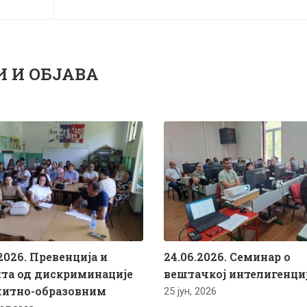
И И ОБЈАВА
2026. Превенција и
24.06.2026. Семинар о
та од дискриминације
вештачкој интелигенци
питно-образовним
25 јун, 2026