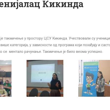
 генијалац Кикинда
 је такмичење у простору ЦСУ Кикинда. Учествовали су ученици
више категорија, у зависности од програма који похађају и саст
о се ментало рачунање. Такмичење је било веома успешно.