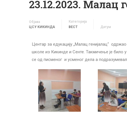
23.12.2023. Малац
Категорија
Објава
ЦСУ КИКИНДА
ВЕСТ
Датум
Центар за едукацију „Малац генијалац“ одржао
школе из Кикинде и Сенте. Такмичење је било у 
се од писменог и усменог дела а подразумевал