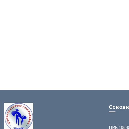
Основн
ПИБ:1064