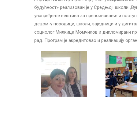
будућност» реализован је у Средњој школи „Ву
унапређење вештина за препознавање и поступ
децом-у породици, школи, заједници и у дигит
социолог Милкица Момчилов и дипломирани пра
рад. Програм је акредитовао и реалиацију орг