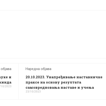
 објава
Наредна објава
ауке и
20.10.2023. Унапређивање наставничке
кинда
праксе на основу резултата
/10/2023
самовредновања наставе и учења
23/10/2023