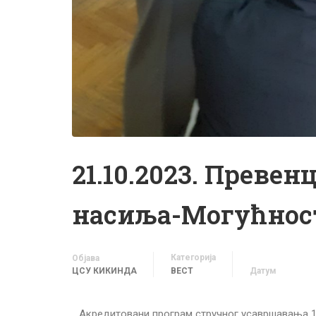
21.10.2023. Превен
насиља-Могућност
Категорија
Објава
ЦСУ КИКИНДА
ВЕСТ
Датум
Акредитовани програм стручног усавршавања 1