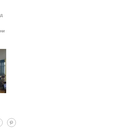
ад
лни