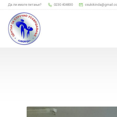
Да ли имате питање?
0230 404830
csukikinda@gmail.c