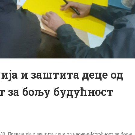
ција и заштита деце од
 за бољу будућност
33 „Превенција и заштита деце од насиља-Могућност за бољу