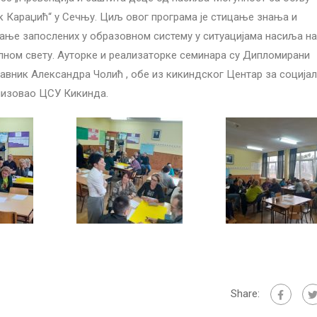
к Караџић“ у Сечњу. Циљ овог програма је стицање знања и
ање запослених у образовном систему у ситуацијама насиља н
алном свету. Ауторке и реализаторке семинара су Дипломирани
вник Александра Чолић , обе из кикиндског Центар за соција
анизовао ЦСУ Кикинда.
Share: