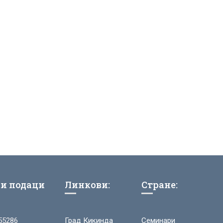
и подаци
Линкови:
Стране:
55286
Град Кикинда
Семинари