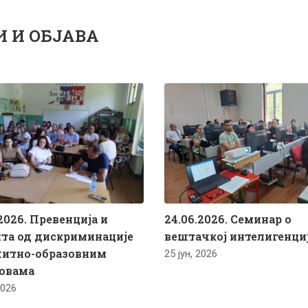
И И ОБЈАВА
2026. Превенција и
24.06.2026. Семинар о
та од дискриминације
вештачкој интелигенци
питно-образовним
25 јун, 2026
овама
2026