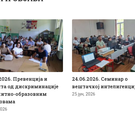
2026. Превенција и
24.06.2026. Семинар о
та од дискриминације
вештачкој интелигенци
питно-образовним
25 јун, 2026
овама
2026