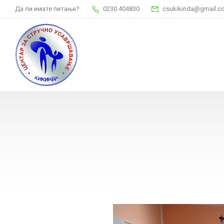
Да ли имате питање?
0230 404830
csukikinda@gmail.c