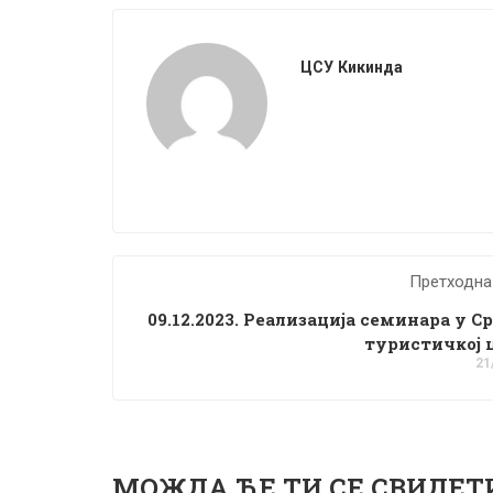
ЦСУ Кикинда
Претходна
09.12.2023. Реализација семинара у С
туристичкој 
21
МОЖДА ЋЕ ТИ СЕ СВИДЕТ