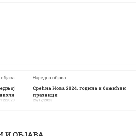
 објава
Наредна објава
редњој
Срећна Нова 2024. година и божићни
школи
празници
/12/2023
25/12/2023
И И ОБЈАВА