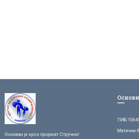
Основн
ПИБ:1064
Матични б
Основан је кроз пројекат Стручног