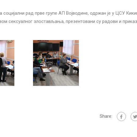
 социјални рад прве групе АП Војводине, одржан је у ЦСУ Кики
ртвом сексуалног злостављања, презентовани су радови и прика
Share: