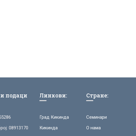
и подаци
Линкови:
Стране:
55286
Град Кикинда
Семинари
рој: 08913170
Кикинда
О нама