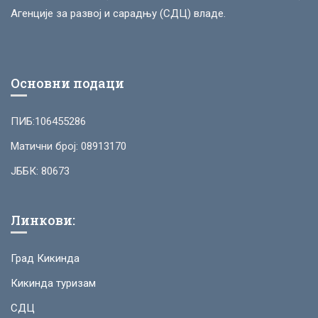
Агенције за развој и сарадњу (СДЦ) владе.
Основни подаци
ПИБ:106455286
Матични број: 08913170
ЈББК: 80673
Линкови:
Град Кикинда
Кикинда туризам
СДЦ