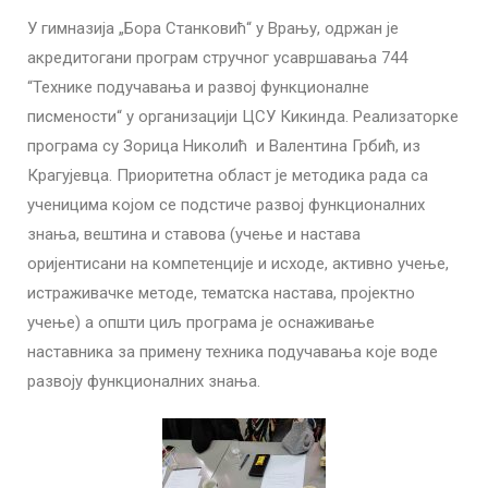
У гимназија „Бора Станковић“ у Врању, одржан је
акредитогани програм стручног усавршавања 744
“Технике подучавања и развој функционалне
писмености“ у организацији ЦСУ Кикинда. Реализаторке
програма су Зорица Николић и Валентина Грбић, из
Крагујевца. Приоритетна област је методика рада са
ученицима којом се подстиче развој функционалних
знања, вештина и ставова (учење и настава
оријентисани на компетенције и исходе, активно учење,
истраживачке методе, тематска настава, пројектно
учење) а општи циљ програма је оснаживање
наставника за примену техника подучавања које воде
развоју функционалних знања.