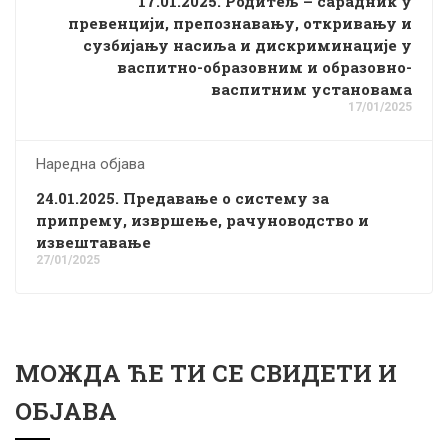
17.01.2025. Родитељ – сарадник у
превенцији, препознавању, откривању и
сузбијању насиља и дискриминације у
васпитно-образовним и образовно-
васпитним установама
17/01/2025
Наредна објава
24.01.2025. Предавање о систему за
припрему, извршење, рачуноводство и
извештавање
27/01/2025
МОЖДА ЋЕ ТИ СЕ СВИДЕТИ И
ОБЈАВА