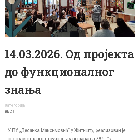
14.03.2026. Од пројекта
до функционалног
знања
Категорија
ВЕСТ
У ПУ „Десанка Максимовић“ у Житишту, реализован је
програм сталног стручног усавршавања 389 „Од