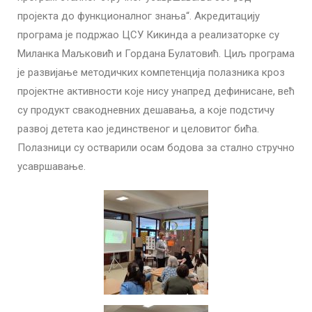
пројекта до функционалног знања“. Акредитацију
програма је подржао ЦСУ Кикинда а реализаторке су
Миланка Маљковић и Гордана Булатовић. Циљ програма
је развијање методичких компетенција полазника кроз
пројектне активности које нису унапред дефинисане, већ
су продукт свакодневних дешавања, а које подстичу
развој детета као јединственог и целовитог бића.
Полазници су остварили осам бодова за стално стручно
усавршавање.