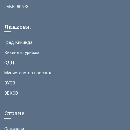
ЈББК: 80673
Линкови:
Град Кикинда
Кикинда туризам
СДЦ
Министарство просвете
ЗУОВ
ЗВКОВ
Стране:
Семинари