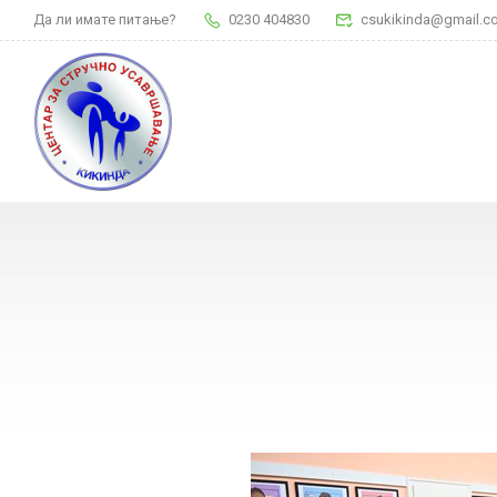
Да ли имате питање?
0230 404830
csukikinda@gmail.c