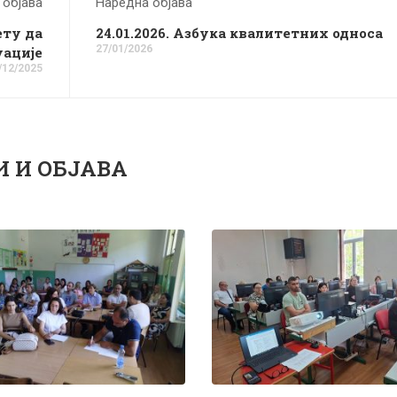
 објава
Наредна објава
ету да
24.01.2026. Азбука квалитетних односа
27/01/2026
уације
/12/2025
И И ОБЈАВА