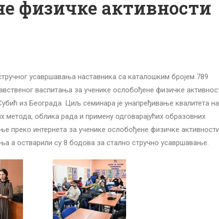
не физичке активности
стручног усавршавања наставника са каталошким бројем 789
авственог васпитања за ученике ослобођене физичке активност
Субић из Београда. Циљ семинара је унапређивање квалитета на
 метода, облика рада и примену одговарајућих образовних
ење преко интернета за ученике ослобођене физичке активности
ња а остварили су 8 бодова за стално стручно усавршавање.