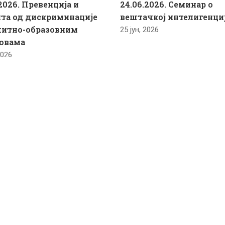
2026. Превенција и
24.06.2026. Семинар о
та од дискриминације
вештачкој интелигенци
питно-образовним
25 јун, 2026
овама
2026