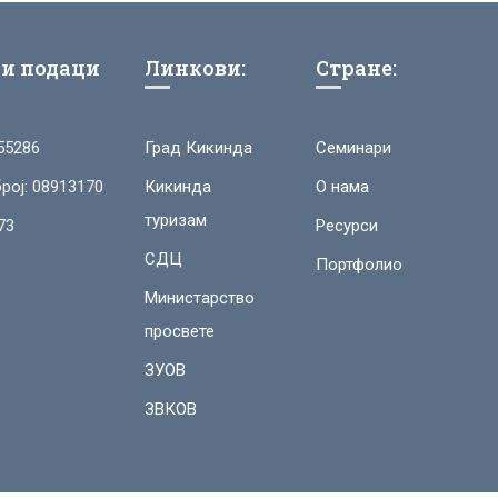
и подаци
Линкови:
Стране:
55286
Град Кикинда
Семинари
рој: 08913170
Кикинда
О нама
туризам
73
Ресурси
СДЦ
Портфолио
Министарство
просвете
ЗУОВ
ЗВКОВ