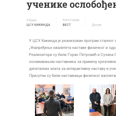
ученике ослобође
Категорија
Објава
ЦСУ КИКИНДА
ВЕСТ
Датум
У ЦСУ Кикинда је реализован програм сталног 
„Унапређење квалитета наставе физичког и здр
Реализатори су били Горан Петровић и Сузана 
оснаживањем наставника за примену креативних
дигиталних алата за интерактивну наставу и уч
Присутни су били наставници физичког васпита