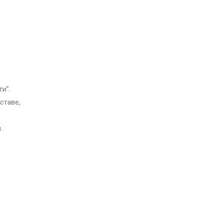
и“.
ставе,
.