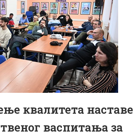
еђење квалитета наставе
ственог васпитања за