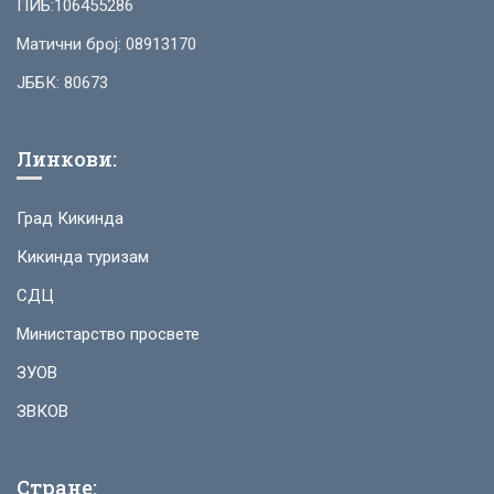
ПИБ:106455286
Матични број: 08913170
ЈББК: 80673
Линкови:
Град Кикинда
Кикинда туризам
СДЦ
Министарство просвете
ЗУОВ
ЗВКОВ
Стране: