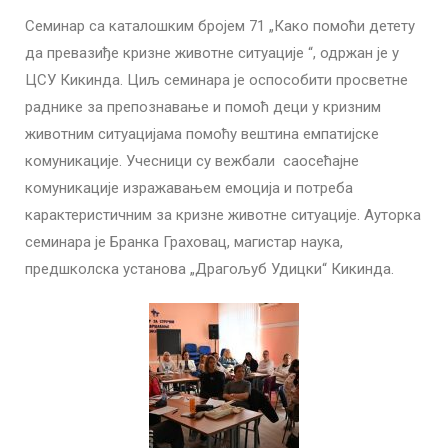
Семинар са каталошким бројем 71 „Како помоћи детету
да превазиђе кризне животне ситуације “, одржан је у
ЦСУ Кикинда. Циљ семинара је оспособити просветне
раднике за препознавање и помоћ деци у кризним
животним ситуацијама помоћу вештина емпатијске
комуникације. Учесници су вежбали саосећајне
комуникације изражавањем емоција и потреба
карактеристичним за кризне животне ситуације. Ауторка
семинара је Бранка Граховац, магистар наука,
предшколска установа „Драгољуб Удицки“ Кикинда.